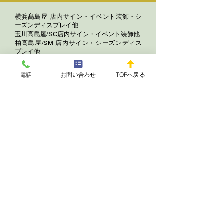
横浜髙島屋 店内サイン・イベント装飾・シ
ーズンディスプレイ他
玉川高島屋/SC店内サイン・イベント装飾他
柏髙島屋/SM 店内サイン・シーズンディス
プレイ他
日本橋高島屋 店内サイン・イベント装飾・
ウインドー装飾他
電話
お問い合わせ
TOPへ戻る
新宿髙島屋 店内サイン・イベント装飾・リ
ニューアルサイン他
立川高島屋 店内サイン・イベント装飾・リ
ニューアルサイン他
髙島屋全店展開キャンペーン装飾・川崎BE
シーズンディスプレイ他
上野・銀座松坂屋 店内サイン・イベント装
飾・シーズンディスプレイ他
六本木ヒルズシーズン装飾・横浜ベイクウォ
ーターシーズン装飾・ ドトールコーヒープ
ロモーション
ミッドタウンシーズン装飾・川崎フロンター
レサイン・ブリヂストンプロモーション・マ
ルボロプロモーション・
六本木ヒルズ・BMW・クロエ・コーチ・ア
ルマーニ・シャネル・ティファニー・ディオ
ール・ラルフローレン・フェラガモ・アガ